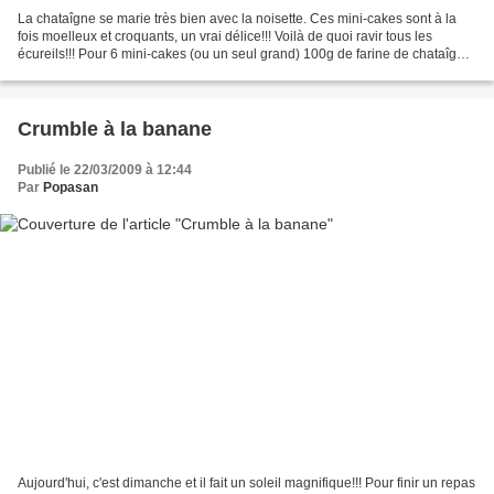
La chataîgne se marie très bien avec la noisette. Ces mini-cakes sont à la
fois moelleux et croquants, un vrai délice!!! Voilà de quoi ravir tous les
écureils!!! Pour 6 mini-cakes (ou un seul grand) 100g de farine de chataîgne
100g de maïzena 100g de...
Crumble à la banane
Publié le 22/03/2009 à 12:44
Par
Popasan
Aujourd'hui, c'est dimanche et il fait un soleil magnifique!!! Pour finir un repas