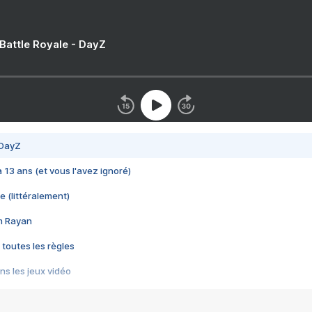
 Battle Royale - DayZ
 DayZ
 a 13 ans (et vous l'avez ignoré)
e (littéralement)
im Rayan
 toutes les règles
s les jeux vidéo
us choquant de Rockstar ? - Le scandale BULLY