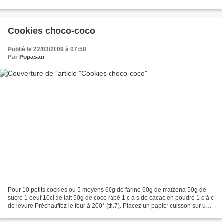
sarrasin (blé noir) 30g d'emmental...
Cookies choco-coco
Publié le 22/03/2009 à 07:58
Par
Popasan
Pour 10 petits cookies ou 5 moyens 60g de farine 60g de maïzena 50g de
sucre 1 oeuf 10cl de lait 50g de coco râpé 1 c à s de cacao en poudre 1 c à c
de levure Préchauffez le four à 200° (th.7). Placez un papier cuisson sur une
plaque du four. Dans un...