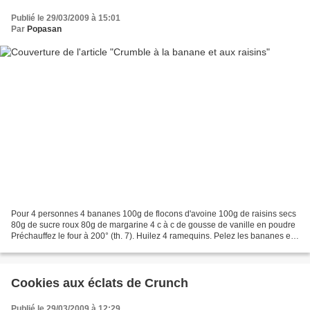
Publié le 29/03/2009 à 15:01
Par
Popasan
Pour 4 personnes 4 bananes 100g de flocons d'avoine 100g de raisins secs
80g de sucre roux 80g de margarine 4 c à c de gousse de vanille en poudre
Préchauffez le four à 200° (th. 7). Huilez 4 ramequins. Pelez les bananes et
coupez-les en rondelles. Faites...
Cookies aux éclats de Crunch
Publié le 29/03/2009 à 12:29