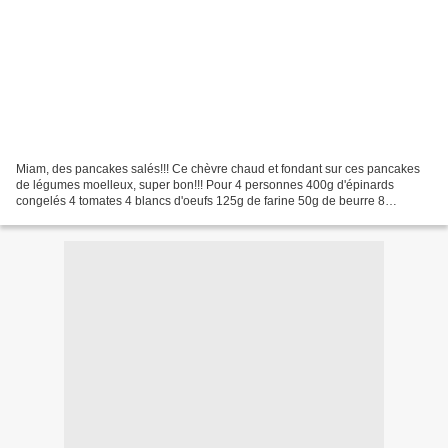
Miam, des pancakes salés!!! Ce chèvre chaud et fondant sur ces pancakes
de légumes moelleux, super bon!!! Pour 4 personnes 400g d'épinards
congelés 4 tomates 4 blancs d'oeufs 125g de farine 50g de beurre 8
rondelles de chèvre 1 échalote 1 bouquet de basilic...