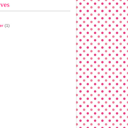
ives
er
(1)