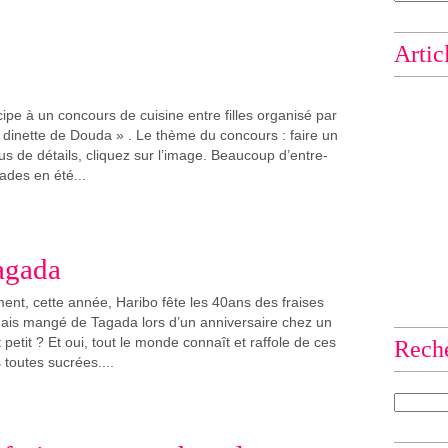
Artic
icipe à un concours de cuisine entre filles organisé par
dinette de Douda » . Le thème du concours : faire un
us de détails, cliquez sur l’image. Beaucoup d’entre-
ades en été...
agada
ent, cette année, Haribo fête les 40ans des fraises
mais mangé de Tagada lors d’un anniversaire chez un
 petit ? Et oui, tout le monde connaît et raffole de ces
Rech
 toutes sucrées....