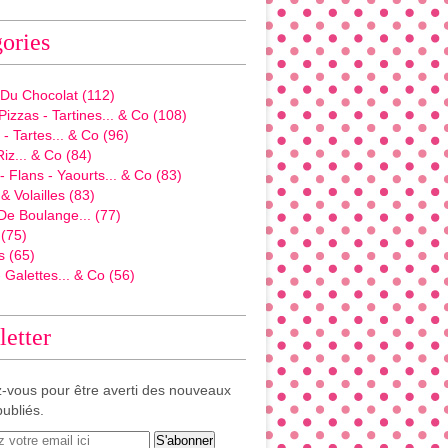
ories
 Du Chocolat
(112)
Pizzas - Tartines... & Co
(108)
- Tartes... & Co
(96)
Riz... & Co
(84)
 Flans - Yaourts... & Co
(83)
& Volailles
(83)
De Boulange...
(77)
(75)
s
(65)
 Galettes... & Co
(56)
etter
-vous pour être averti des nouveaux
publiés.