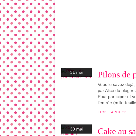
Pilons de 
31 mai
Vous le savez déjà, 
par Alice du blog « 
Pour participer et v
l’entrée (mille-feuille
LIRE LA SUITE
Cake au s
30 mai