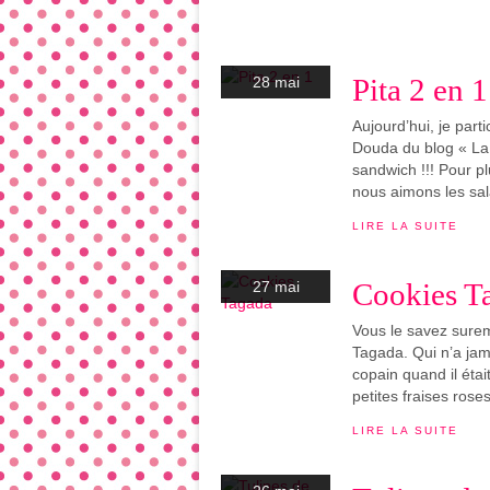
Pita 2 en 1
28 mai
Aujourd’hui, je part
Douda du blog « La 
sandwich !!! Pour pl
nous aimons les sal
LIRE LA SUITE
Cookies T
27 mai
Vous le savez surem
Tagada. Qui n’a ja
copain quand il était
petites fraises roses
LIRE LA SUITE