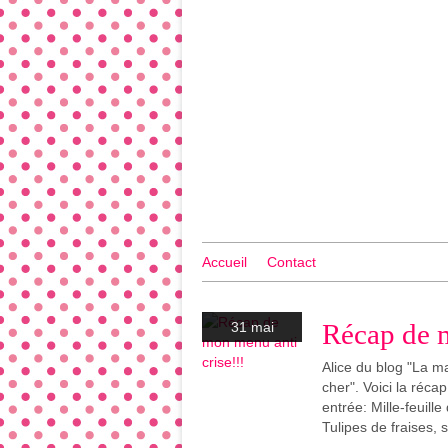
Accueil
Contact
Récap de m
31 mai
Alice du blog "La m
cher". Voici la réc
entrée: Mille-feuill
Tulipes de fraises, 