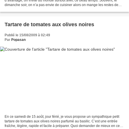
d’avantage, on invite du monde surtout avec ce beau temps. Souvent, le
dimanche soir, on n’a pas envie de cuisiner alors on mange les restes de
l’apéritif du samedi ou ceux du dimanche...
Tartare de tomates aux olives noires
Publié le 15/08/2009 à 02:49
Par
Popasan
En ce samedi de 15 août, jour férié, je vous propose un sympathique petit
tartare de tomates aux olives noires parfumé au basilic. C’est une entrée
fraîche, légère, rapide et facile à préparer. Quoi demander de mieux en ces