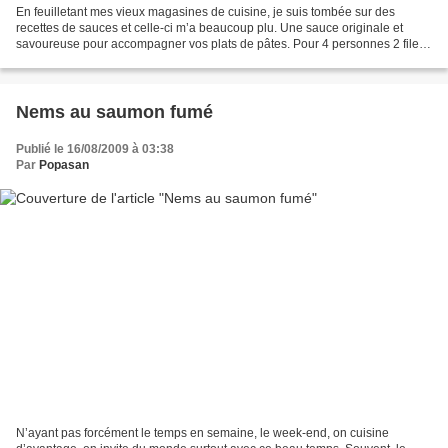
En feuilletant mes vieux magasines de cuisine, je suis tombée sur des
recettes de sauces et celle-ci m’a beaucoup plu. Une sauce originale et
savoureuse pour accompagner vos plats de pâtes. Pour 4 personnes 2 filets
de poulets 500g de coulis de tomate...
Nems au saumon fumé
Publié le 16/08/2009 à 03:38
Par
Popasan
N’ayant pas forcément le temps en semaine, le week-end, on cuisine