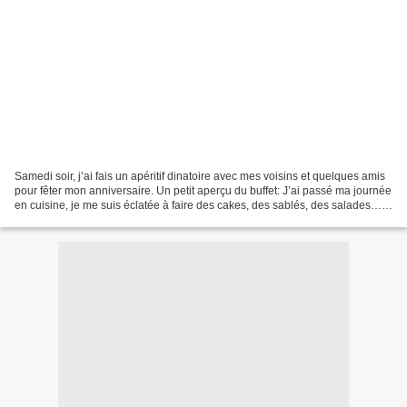
Samedi soir, j’ai fais un apéritif dinatoire avec mes voisins et quelques amis
pour fêter mon anniversaire. Un petit aperçu du buffet: J’ai passé ma journée
en cuisine, je me suis éclatée à faire des cakes, des sablés, des salades…
Je vous présente aujourd’hui...