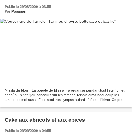
Publié le 29/08/2009 à 03:55
Par
Popasan
Missfa du blog « La popote de Missfa » a organisé pendant tout l’été (juillet
et août) un petit jeu-concours sur les tartines. Missfa aima beaucoup les
tartines et moi aussi. Elles sont très sympas autant l’été que l’hiver. On peut
les déguster froides,...
Cake aux abricots et aux épices
Publié le 28/08/2009 à 04:55