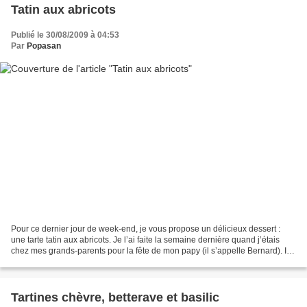
Tatin aux abricots
Publié le 30/08/2009 à 04:53
Par
Popasan
Pour ce dernier jour de week-end, je vous propose un délicieux dessert :
une tarte tatin aux abricots. Je l’ai faite la semaine dernière quand j’étais
chez mes grands-parents pour la fête de mon papy (il s’appelle Bernard). Il
m’a dit que c’était le meilleur...
Tartines chèvre, betterave et basilic