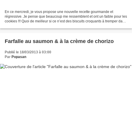
En ce mercredi, je vous propose une nouvelle recette gourmande et
régressive. Je pense que beaucoup me ressemblent et ont un faible pour les
cookies !!! Quoi de meilleur si ce n’est des biscuits croquants à tremper dans
une boisson chaude pour le goûter...
Farfalle au saumon & à la crème de chorizo
Publié le 18/03/2013 à 03:00
Par
Popasan