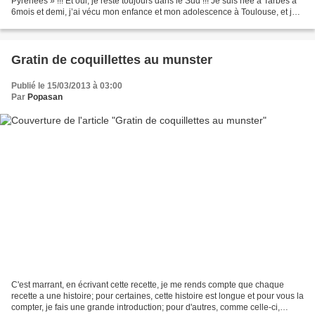
Pyrénées » !!! Et oui, je reste toujours dans le Sud !!! Je suis née à Tarbes à
6mois et demi, j’ai vécu mon enfance et mon adolescence à Toulouse, et je
vis depuis 1an à Pau… Pour en...
Gratin de coquillettes au munster
Publié le 15/03/2013 à 03:00
Par
Popasan
C'est marrant, en écrivant cette recette, je me rends compte que chaque
recette a une histoire; pour certaines, cette histoire est longue et pour vous la
compter, je fais une grande introduction; pour d'autres, comme celle-ci,