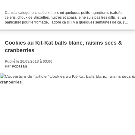
Dans la catégorie « salée », hors-mi quelques petits ingrédients (salsifis,
céleris, choux de Bruxelles, huitres et abas), je ne suis pas très difficile. En
particulier pour le fromage, j’adore ça !!! Il y a quelques semaines de ça, j’ai
trouvé un livre...
Cookies au Kit-Kat balls blanc, raisins secs &
cranberries
Publié le 20/03/2013 à 03:00
Par
Popasan