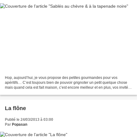
Hop, aujourd’hui, je vous propose des petites gourmandes pour vos
apéritifs… C’est toujours bien de pouvoir grignoter un petit quelque chose
mais quand cela est fait maison, c’est encore meilleur et en plus, vos invités
sont bluffés !!! Comme on dit «...
La flône
Publié le 24/03/2013 à 03:00
Par
Popasan