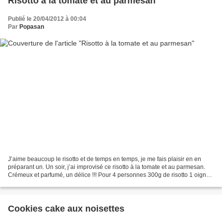
Risotto à la tomate et au parmesan
Publié le 20/04/2012 à 00:04
Par
Popasan
J’aime beaucoup le risotto et de temps en temps, je me fais plaisir en en
préparant un. Un soir, j’ai improvisé ce risotto à la tomate et au parmesan.
Crémeux et parfumé, un délice !!! Pour 4 personnes 300g de risotto 1 oignon
1 bouillon de pâtes tomates-basilic...
Cookies cake aux noisettes