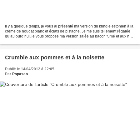
Il y a quelque temps, je vous ai présenté ma version du kringle estonien à la
crème de nougat blanc et éclats de pistache. Je me suis tellement régalée
qu’aujourd’hui, je vous propose ma version salée au bacon fumé et aux noix
de cajou. Un pur délice...
Crumble aux pommes et à la noisette
Publié le 14/04/2012 à 22:05
Par
Popasan