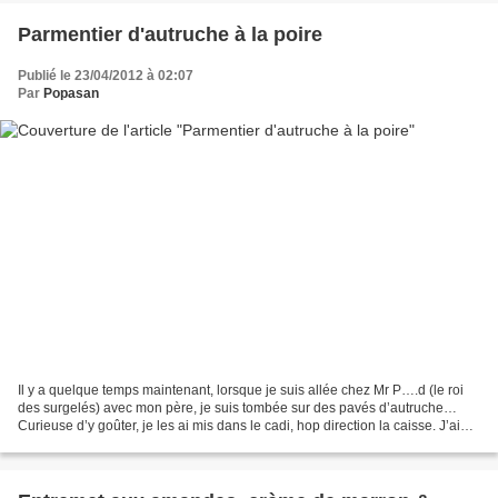
Parmentier d'autruche à la poire
Publié le 23/04/2012 à 02:07
Par
Popasan
Il y a quelque temps maintenant, lorsque je suis allée chez Mr P….d (le roi
des surgelés) avec mon père, je suis tombée sur des pavés d’autruche…
Curieuse d’y goûter, je les ai mis dans le cadi, hop direction la caisse. J’ai
donc réalisé une recette sucrée-salée...