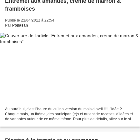
Entremet aux amandes, crème de marron &
framboises
Publié le 21/04/2012 à 22:54
Par
Popasan
Aujourd’hui, c’est l’heure du culino version du mois d’avril !!!! L’idée ?
Chaque mois, un thème, des participant(e)s et autant de recettes, d’idées et
de variantes autour de ce même thème. Pour plus de détails, allez sur le site
(ICI) Ce mois-ci, nous...