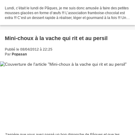
Lundi, c’était le lundi de Pâques, je me suis donc amusée à faire des petites
mousses glacées en forme d’œufs !!! L’association framboise-chocolat est
extra !!! C’est un dessert rapide à réaliser, léger et gourmand à la fois !!! Un
vrai délice qui plaira...
Mini-choux à la vache qui rit et au persil
Publié le 08/04/2012 à 22:25
Par
Popasan
J’espère que vous avez passé un bon dimanche de Pâques et que les