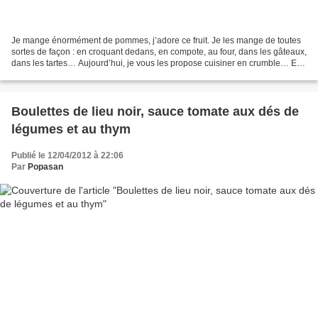
Je mange énormément de pommes, j’adore ce fruit. Je les mange de toutes
sortes de façon : en croquant dedans, en compote, au four, dans les gâteaux,
dans les tartes… Aujourd’hui, je vous les propose cuisiner en crumble… Et
oui, ce côté fondant du fruit...
Boulettes de lieu noir, sauce tomate aux dés de
légumes et au thym
Publié le 12/04/2012 à 22:06
Par
Popasan