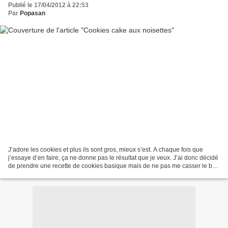
Publié le 17/04/2012 à 22:53
Par
Popasan
J’adore les cookies et plus ils sont gros, mieux s’est. A chaque fois que
j’essaye d’en faire, ça ne donne pas le résultat que je veux. J’ai donc décidé
de prendre une recette de cookies basique mais de ne pas me casser le bol,
j’en fais un seul énorme,...