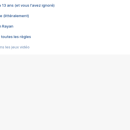
 a 13 ans (et vous l'avez ignoré)
e (littéralement)
im Rayan
 toutes les règles
s les jeux vidéo
us choquant de Rockstar ? - Le scandale BULLY
e plus moche de Steam
du RÊVE tourne au CAUCHEMAR
pendant 8 heures
it… à tort
umiliés par un jeu vidéo
ire - Final Fantasy 8