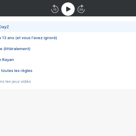
 DayZ
 a 13 ans (et vous l'avez ignoré)
e (littéralement)
im Rayan
 toutes les règles
s les jeux vidéo
us choquant de Rockstar ? - Le scandale BULLY
e plus moche de Steam
du RÊVE tourne au CAUCHEMAR
pendant 8 heures