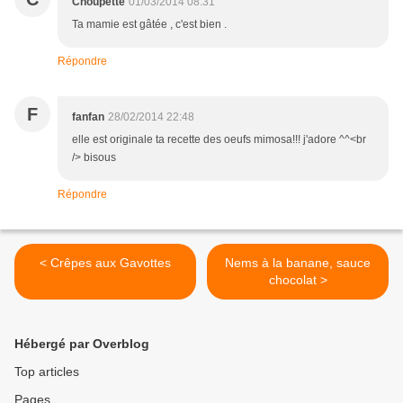
Choupette
01/03/2014 08:31
Ta mamie est gâtée , c'est bien .
Répondre
F
fanfan
28/02/2014 22:48
elle est originale ta recette des oeufs mimosa!!! j'adore ^^<br
/> bisous
Répondre
< Crêpes aux Gavottes
Nems à la banane, sauce
chocolat >
Hébergé par Overblog
Top articles
Pages