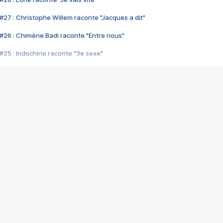
#27 : Christophe Willem raconte "Jacques a dit"
#26 : Chimène Badi raconte "Entre nous"
#25 : Indochine raconte "3e sexe"
#24 : Zaho raconte "C'est chelou"
#23 : Patrick Bruel raconte "Au café des délices"
#22 : Kyo raconte "Le chemin"
#21 : Nolwenn Leroy raconte "Cassé"
#20 : Patrick Hernandez raconte "Born to be alive"
#19 : Lorie raconte "Près de moi"
#18 : Michael Jones raconte "A nos actes manqués" (avec Jean-Jacque
#17 : Khaled raconte "Aïcha"
#16 : Corneille raconte "Parce qu'on vient de loin"