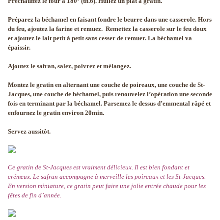
Préchauffez le four à 180° (th.6). Huilez un plat à gratin.
Préparez la béchamel en faisant fondre le beurre dans une casserole. Hors
du feu, ajoutez la farine et remuez.
Remettez la casserole sur le feu doux
et ajoutez le lait petit à petit sans cesser de remuer. La béchamel va
épaissir.
Ajoutez le safran, salez, poivrez et mélangez.
Montez le gratin en alternant une couche de poireaux, une couche de St-
Jacques, une couche de béchamel, puis renouvelez l’opération une seconde
fois en terminant par la béchamel. Parsemez le dessus d’emmental râpé et
enfournez le gratin environ 20min.
Servez aussitôt.
Ce gratin de St-Jacques est vraiment délicieux. Il est bien fondant et
crémeux. Le safran accompagne à merveille les poireaux et les St-Jacques.
En version miniature, ce gratin peut faire une jolie entrée chaude pour les
fêtes de fin d’année.