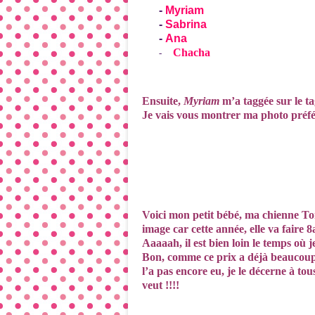
-
Myriam
-
Sabrina
-
Ana
Chacha
-
Ensuite,
Myriam
m’a taggée sur le ta
Je vais vous montrer ma photo préfér
Voici mon petit bébé, ma chienne Tong
image car cette année, elle va faire
Aaaaah, il est bien loin le temps où 
Bon, comme ce prix a déjà beaucoup c
l’a pas encore eu, je le décerne à tous
veut !!!!