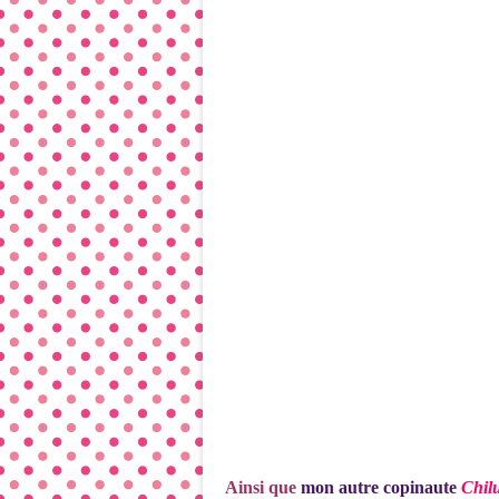
Ainsi que
mon autre copinaute
Chil