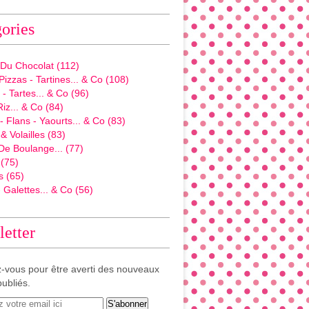
ories
 Du Chocolat
(112)
Pizzas - Tartines... & Co
(108)
- Tartes... & Co
(96)
Riz... & Co
(84)
 Flans - Yaourts... & Co
(83)
& Volailles
(83)
De Boulange...
(77)
(75)
s
(65)
 Galettes... & Co
(56)
etter
-vous pour être averti des nouveaux
publiés.