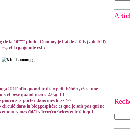
Artic
ème
g de la 10
photo. Comme, je l’ai déjà fais (voir
ICI
),
ée, et la gagnante est :
a !!!! Enfin quand je dis « petit bébé », c’est une
 8ans et pèse quand même 27kg !!!!
Rech
je pouvais la porter dans mes bras ^^
irculé dans la bloggosphère et que je sais pas qui ne
 et toutes mes fidèles lectr(eur)rices et le fait qui