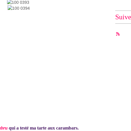
Suiv
ubru
qui a testé
ma tarte aux carambars
.