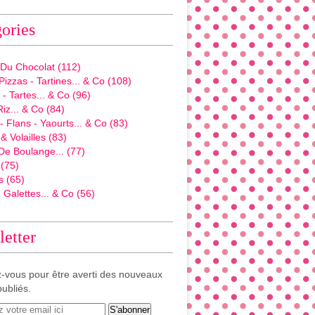
ories
 Du Chocolat
(112)
Pizzas - Tartines... & Co
(108)
- Tartes... & Co
(96)
Riz... & Co
(84)
 Flans - Yaourts... & Co
(83)
& Volailles
(83)
De Boulange...
(77)
(75)
s
(65)
 Galettes... & Co
(56)
etter
-vous pour être averti des nouveaux
publiés.