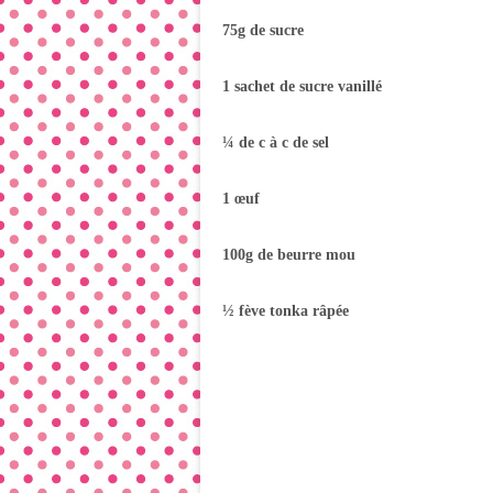
75g de sucre
1 sachet de sucre vanillé
¼ de c à c de sel
1 œuf
100g de beurre mou
½ fève tonka râpée