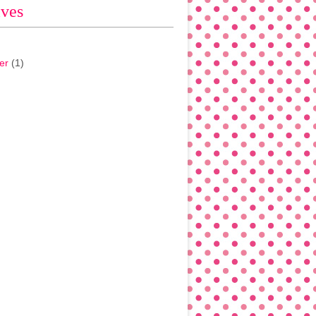
ives
er
(1)